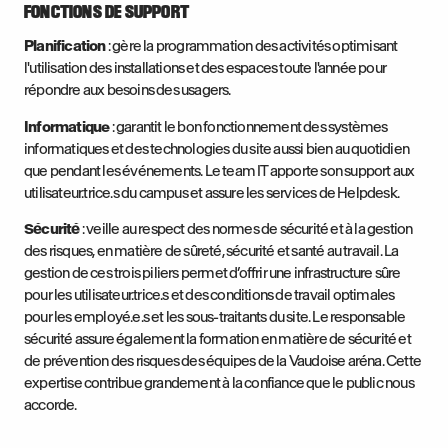
FONCTIONS DE SUPPORT
Planification
: gère la programmation des activités optimisant
l'utilisation des installations et des espaces toute l'année pour
répondre aux besoins des usagers.
Informatique
: garantit le bon fonctionnement des systèmes
informatiques et des technologies du site aussi bien au quotidien
que pendant les événements. Le team IT apporte son support aux
utilisateur.trice.s du campus et assure les services de Helpdesk.
Sécurité
: veille au respect des normes de sécurité et à la gestion
des risques, en matière de sûreté, sécurité et santé au travail. La
gestion de ces trois piliers permet d’offrir une infrastructure sûre
pour les utilisateur.trice.s et des conditions de travail optimales
pour les employé.e.s et les sous-traitants du site. Le responsable
sécurité assure également la formation en matière de sécurité et
de prévention des risques des équipes de la Vaudoise aréna. Cette
expertise contribue grandement à la confiance que le public nous
accorde.