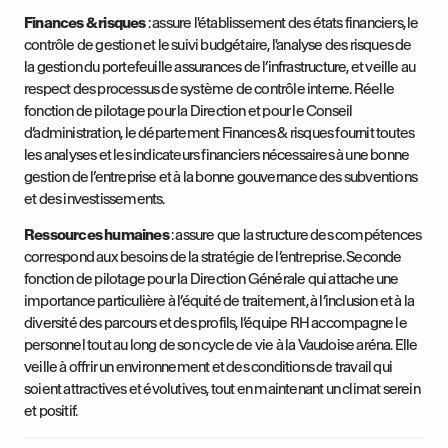
Finances & risques
: assure l'établissement des états financiers, le
contrôle de gestion et le suivi budgétaire, l'analyse des risques de
la gestion du portefeuille assurances de l’infrastructure, et veille au
respect des processus de système de contrôle interne. Réelle
fonction de pilotage pour la Direction et pour le Conseil
d’administration, le département Finances & risques fournit toutes
les analyses et les indicateurs financiers nécessaires à une bonne
gestion de l’entreprise et à la bonne gouvernance des subventions
et des investissements.
Ressources humaines
: assure que la structure des compétences
correspond aux besoins de la stratégie de l’entreprise. Seconde
fonction de pilotage pour la Direction Générale qui attache une
importance particulière à l’équité de traitement, à l’inclusion et à la
diversité des parcours et des profils, l’équipe RH accompagne le
personnel tout au long de son cycle de vie à la Vaudoise aréna. Elle
veille à offrir un environnement et des conditions de travail qui
soient attractives et évolutives, tout en maintenant un climat serein
et positif.