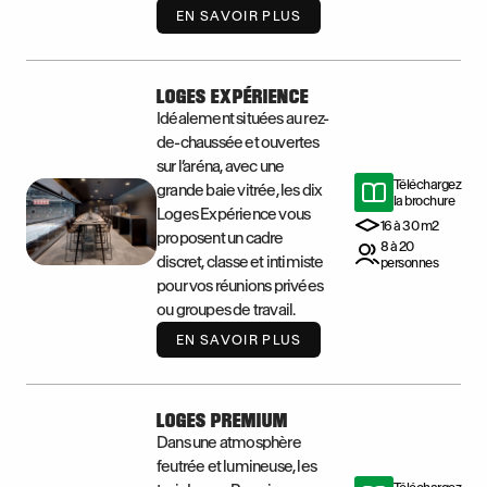
EN SAVOIR PLUS
LOGES EXPÉRIENCE
Idéalement situées au rez-
de-chaussée et ouvertes
sur l’aréna, avec une
Téléchargez
grande baie vitrée, les dix
la brochure
Loges Expérience vous
16 à 30 m2
proposent un cadre
8 à 20
discret, classe et intimiste
personnes
pour vos réunions privées
ou groupes de travail.
EN SAVOIR PLUS
LOGES PREMIUM
Dans une atmosphère
feutrée et lumineuse, les