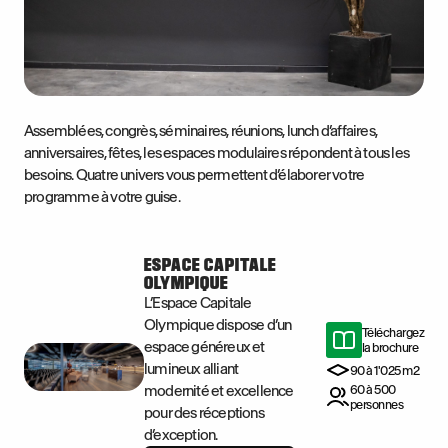
Assemblées, congrès, séminaires, réunions, lunch d’affaires,
anniversaires, fêtes, les espaces modulaires répondent à tous les
besoins. Quatre univers vous permettent d’élaborer votre
programme à votre guise.
ESPACE CAPITALE
OLYMPIQUE
L’Espace Capitale
Olympique dispose d’un
Téléchargez
espace généreux et
la brochure
lumineux alliant
90 à 1'025 m2
modernité et excellence
60 à 500
personnes
pour des réceptions
d’exception.