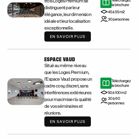
Téléchargez
trois Loges Premium se
la brochure
distinguent par leur
45 à 55 m2
élégance, leur dimension
30 personnes
idéale et leur localisation
exceptionnelle.
EN SAVOIR PLUS
ESPACE VAUD
Situé au même niveau
que les Loges Premium,
l’Espace Vaud propose un
Téléchargez
cadre cosy, discret, sans
la brochure
interférences extérieures
50 à 100 m2
30 à 60
pour maximiser la qualité
personnes
de vos séminaires et
réunions.
EN SAVOIR PLUS