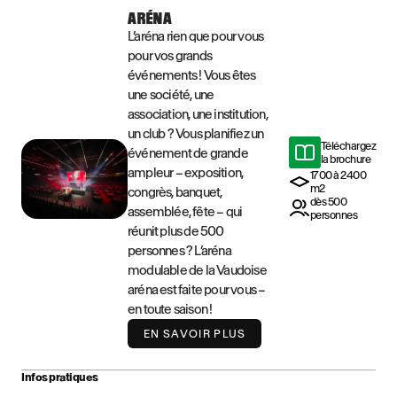
ARÉNA
L’aréna rien que pour vous
pour vos grands
événements ! Vous êtes
une société, une
association, une institution,
un club ? Vous planifiez un
Téléchargez
événement de grande
la brochure
ampleur – exposition,
1700 à 2400
m2
congrès, banquet,
dès 500
assemblée, fête – qui
personnes
réunit plus de 500
personnes ? L’aréna
modulable de la Vaudoise
aréna est faite pour vous –
en toute saison !
EN SAVOIR PLUS
Infos pratiques