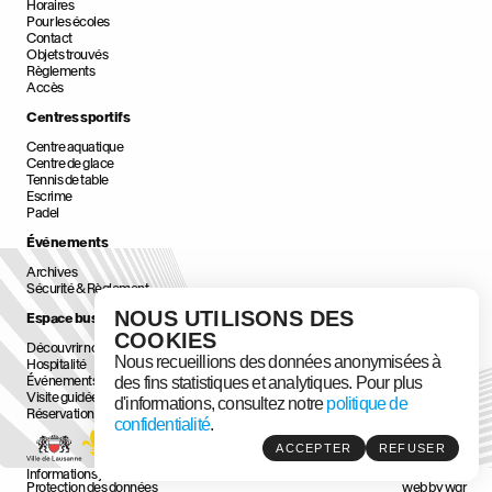
Horaires
Pour les écoles
Contact
Objets trouvés
Règlements
Accès
Centres sportifs
Centre aquatique
Centre de glace
Tennis de table
Escrime
Padel
Événements
Archives
Sécurité & Règlement
NOUS UTILISONS DES
Espace business & pro
COOKIES
Découvrir nos espaces business & pro
Nous recueillions des données anonymisées à
Hospitalité
Événements sur mesure
des fins statistiques et analytiques. Pour plus
Visite guidée
d'informations, consultez notre
politique de
Réservation d'espaces
confidentialité
.
ACCEPTER
REFUSER
Informations juridiques
Protection des données
web by wgr