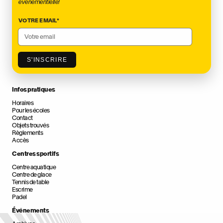
événementielle!
VOTRE EMAIL
*
S'INSCRIRE
Infos pratiques
Horaires
Pour les écoles
Contact
Objets trouvés
Règlements
Accès
Centres sportifs
Centre aquatique
Centre de glace
Tennis de table
Escrime
Padel
Événements