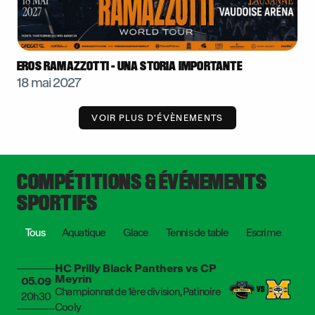
EROS RAMAZZOTTI - UNA STORIA IMPORTANTE
18 mai 2027
VOIR PLUS D'ÉVÈNEMENTS
COMPÉTITIONS & ÉVÉNEMENTS
SPORTIFS
Tous
Aquatique
Glace
Tennis de table
Escrime
HC Prilly Black Panthers vs CP
Meyrin
05.09
Championnat de 1ère division, Patinoire
20h30
Cooly