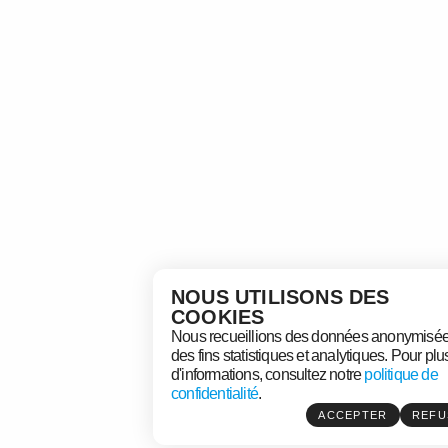
NOUS UTILISONS DES
COOKIES
Nous recueillions des données anonymisée
des fins statistiques et analytiques. Pour plu
d'informations, consultez notre
politique de
confidentialité
.
ACCEPTER
REFU