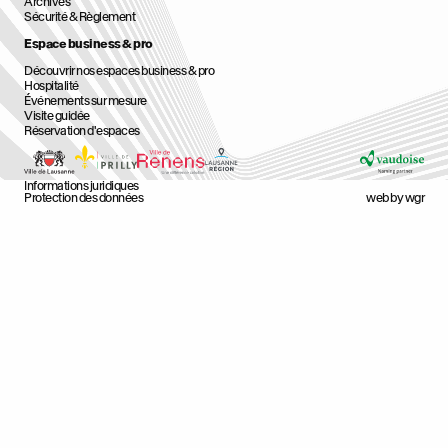
Archives
Sécurité & Règlement
Espace business & pro
Découvrir nos espaces business & pro
Hospitalité
Événements sur mesure
Visite guidée
Réservation d'espaces
Informations juridiques
Protection des données
web by wgr