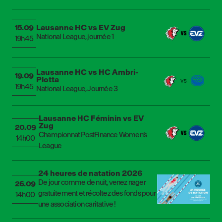
Lausanne HC vs EV Zug
15.09
National League, journée 1
19h45
Lausanne HC vs HC Ambri-
19.09
Piotta
19h45
National League, Journée 3
Lausanne HC Féminin vs EV
Zug
20.09
Championnat PostFinance Women’s
14h00
League
24 heures de natation 2026
De jour comme de nuit, venez nager
26.09
gratuitement et récoltez des fonds pour
14h00
une association caritative !