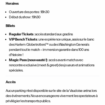
Horaires
Ouverture des portes : 18h30
Début du show : 19h30
Billets
Regular Tickets
: accès standard aux gradins
VIP Bench Tickets
: une expérience unique, assis sur le banc
des Harlem Globetrotters™ ou des Washington Generals
pendant tout le match – immersion garantie dans 100 ans
d’histoire !
Magic Pass (nouveauté !)
: accès avant-match avec
rencontre exclusive (meet & greet) des joueurs et animations
spéciales.
Accès
Aucun parking n’est disponible sur le site de la Vaudoise aréna lors
des événements. Nous encourageons vivement les spectateurs à
privilégier les transports publics.