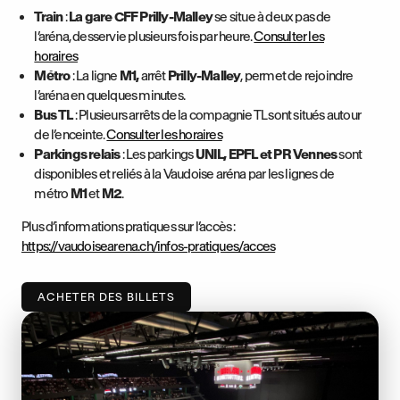
Train
:
La gare CFF Prilly-Malley
se situe à deux pas de
l’aréna, desservie plusieurs fois par heure.
Consulter les
horaires
Métro
: La ligne
M1,
arrêt
Prilly-Malley
, permet de rejoindre
l’aréna en quelques minutes.
Bus TL
: Plusieurs arrêts de la compagnie TL sont situés autour
de l’enceinte.
Consulter les horaires
Parkings relais
: Les parkings
UNIL, EPFL et PR Vennes
sont
disponibles et reliés à la Vaudoise aréna par les lignes de
métro
M1
et
M2
.
Plus d’informations pratiques sur l’accès :
https://vaudoisearena.ch/infos-pratiques/acces
ACHETER DES BILLETS