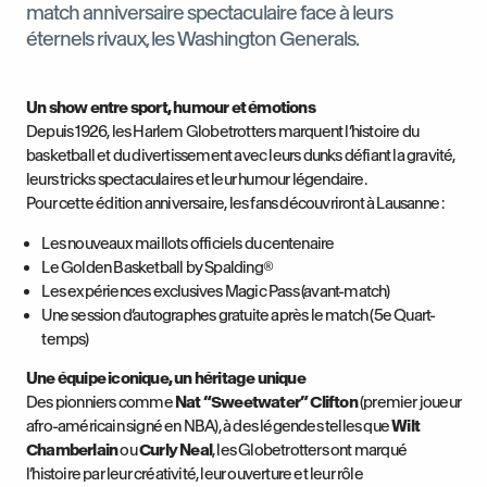
match anniversaire spectaculaire face à leurs
éternels rivaux, les Washington Generals.
Un show entre sport, humour et émotions
Depuis 1926, les Harlem Globetrotters marquent l’histoire du
basketball et du divertissement avec leurs dunks défiant la gravité,
leurs tricks spectaculaires et leur humour légendaire.
Pour cette édition anniversaire, les fans découvriront à Lausanne :
Les nouveaux maillots officiels du centenaire
Le Golden Basketball by Spalding®
Les expériences exclusives Magic Pass (avant-match)
Une session d’autographes gratuite après le match (5e Quart-
temps)
Une équipe iconique, un héritage unique
Des pionniers comme
Nat “Sweetwater” Clifton
(premier joueur
afro-américain signé en NBA), à des légendes telles que
Wilt
Chamberlain
ou
Curly Neal
, les Globetrotters ont marqué
l’histoire par leur créativité, leur ouverture et leur rôle