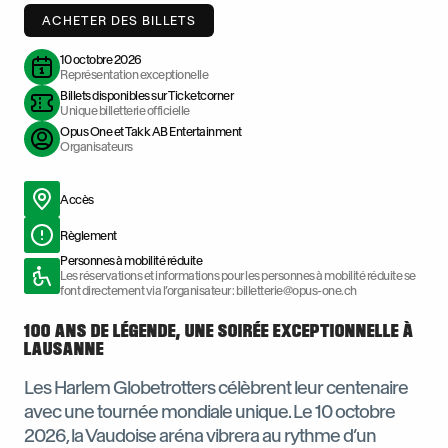
ACHETER DES BILLETS
10 octobre 2026
Représentation exceptionelle
Billets disponibles sur Ticketcorner
Unique billetterie officielle
Opus One et Takk AB Entertainment
Organisateurs
Accès
Règlement
Personnes à mobilité réduite
Les réservations et informations pour les personnes à mobilité réduite se
font directement via l’organisateur : billetterie@opus-one.ch
100 ANS DE LÉGENDE, UNE SOIRÉE EXCEPTIONNELLE À
LAUSANNE
Les Harlem Globetrotters célèbrent leur centenaire
avec une tournée mondiale unique. Le 10 octobre
2026, la Vaudoise aréna vibrera au rythme d’un