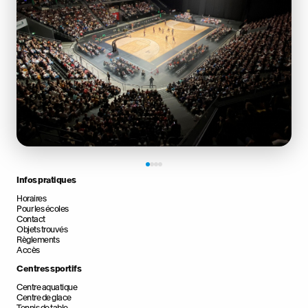
Infos pratiques
Horaires
Pour les écoles
Contact
Objets trouvés
Règlements
Accès
Centres sportifs
Centre aquatique
Centre de glace
Tennis de table