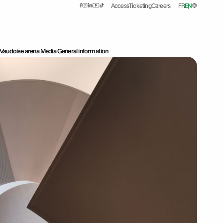
Access
Ticketing
Careers
FR
EN
Vaudoise aréna
Media
General information