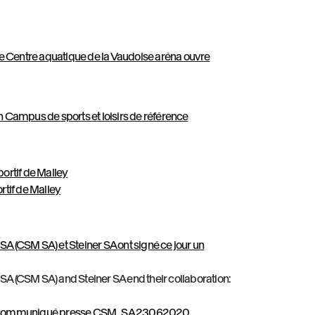
le Centre aquatique de la Vaudoise aréna ouvre
un Campus de sports et loisirs de référence
ortif de Malley
rtif de Malley
 SA (CSM SA) et Steiner SA ont signé ce jour un
SA (CSM SA) and Steiner SA end their collaboration:
ommuniqué presse CSM_SA 23062020