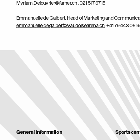
Myriam.Delouvrier@farner.ch , 021 517 67 15
Emmanuelle de Galbert, Head of Marketing and Communica
emmanuelle.degalbert@vaudoisearena.ch,
+41 79 443 06 
General information
Sports cen