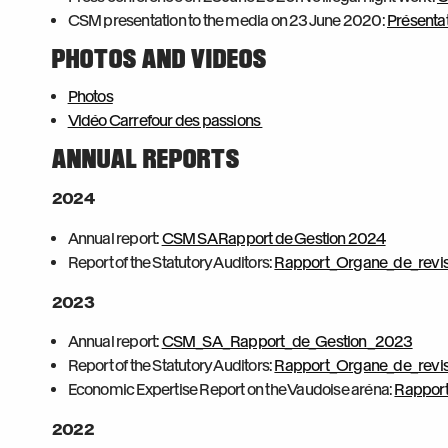
CSM presentation to the media on 23 June 2020:
Présent
PHOTOS AND VIDEOS
Photos
Vidéo Carrefour des passions
ANNUAL REPORTS
2024
Annual report:
CSM SA Rapport de Gestion 2024
Report of the Statutory Auditors:
Rapport_Organe_de_revi
2023
Annual report:
CSM_SA_Rapport_de_Gestion_2023
Report of the Statutory Auditors:
Rapport_Organe_de_revi
Economic Expertise Report on the Vaudoise aréna:
Rapport
2022