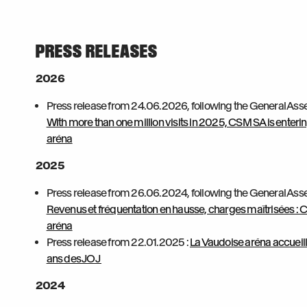
PRESS RELEASES
2026
Press release from 24.06.2026, following the General As
With more than one million visits in 2025, CSM SA is enter
aréna
2025
Press release from 26.06.2024, following the General As
Revenus et fréquentation en hausse, charges maîtrisées :
aréna
Press release from 22.01.2025 :
La Vaudoise aréna accueille
ans des JOJ
2024