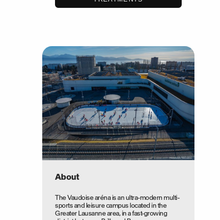
About
The Vaudoise aréna is an ultra-modern multi-
sports and leisure campus located in the
Greater Lausanne area, in a fast-growing