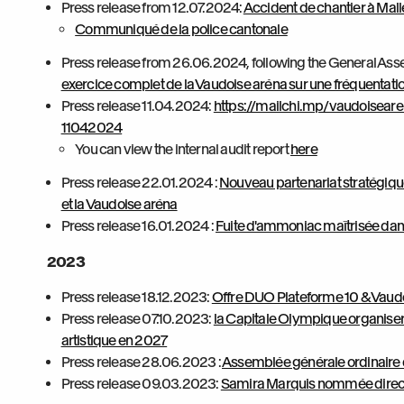
Press release from 12.07.2024:
Accident de chantier à Mall
Communiqué de la police cantonale
Press release from 26.06.2024, following the General As
exercice complet de la Vaudoise aréna sur une fréquentatio
Press release 11.04.2024:
https://mailchi.mp/vaudoisear
11042024
You can view the internal audit report
here
Press release 22.01.2024 :
Nouveau partenariat stratégique
et la Vaudoise aréna
Press release 16.01.2024 :
Fuite d'ammoniac maîtrisée dans 
2023
Press release 18.12.2023:
Offre DUO Plateforme 10 & Vaud
Press release 07.10.2023:
la Capitale Olympique organise
artistique en 2027
Press release 28.06.2023 :
Assemblée générale ordinaire 
Press release 09.03.2023:
Samira Marquis nommée directr