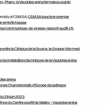
ey-Phare : la Vaudoise aréna fermée au public
sembly of CSM SA:
CSM SA boucle le premier
n en forte hausse
ena/communique-de-presse-rapport-audit-cfl-
 entre la Clinique de la Source, le Groupe Vidymed
les installations techniques de la Vaudoise aréna
oise aréna
ra les Championnats d’Europe de patinage
du 28 juin 2023
ice du Centre sportif de Malley – Vaudoise aréna