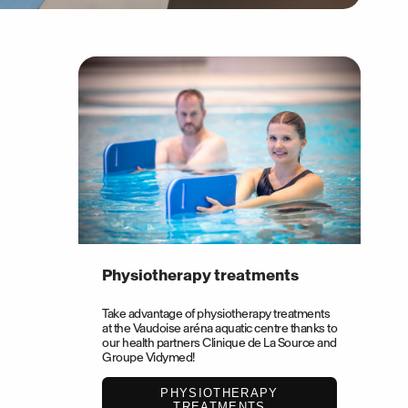
Physiotherapy treatments
Take advantage of physiotherapy treatments
at the Vaudoise aréna aquatic centre thanks to
our health partners Clinique de La Source and
Groupe Vidymed!
PHYSIOTHERAPY
TREATMENTS