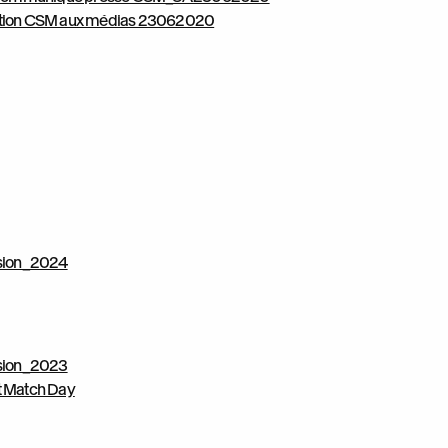
ation CSM aux médias 23062020
sion_2024
sion_2023
 Match Day