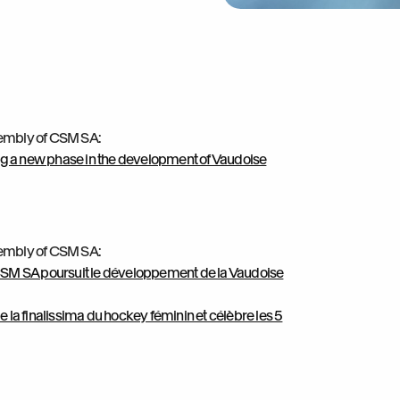
sembly of CSM SA:
ing a new phase in the development of Vaudoise
sembly of CSM SA:
 CSM SA poursuit le développement de la Vaudoise
 la finalissima du hockey féminin et célèbre les 5