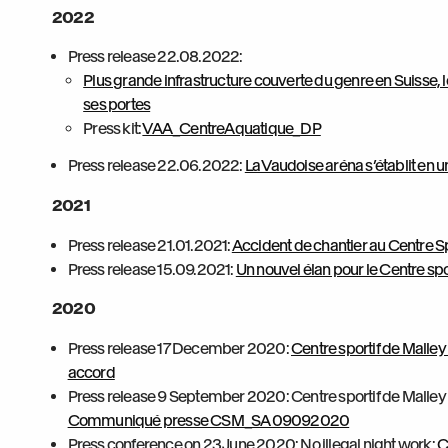
2022
Press release 22.08.2022:
Plus grande infrastructure couverte du genre en Suisse, 
ses portes
Press kit:
VAA_CentreAquatique_DP
Press release 22.06.2022:
La Vaudoise aréna s’établit en 
2021
Press release 21.01.2021:
Accident de chantier au Centre Sp
Press release 15.09.2021:
Un nouvel élan pour le Centre spo
2020
Press release 17 December 2020:
Centre sportif de Malley
accord
Press release 9 September 2020: Centre sportif de Malley 
Communiqué presse CSM_SA 09092020
Press conference on 23 June 2020: No illegal night work:
C