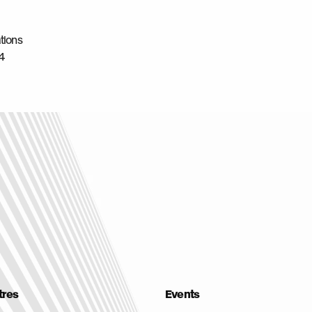
tions
94
tres
Events